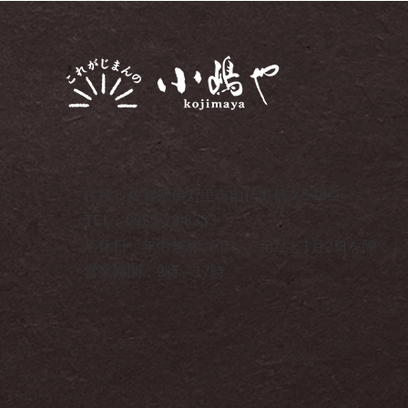
住所：佐賀県伊万里市山代町楠久549-2
TEL：0955-29-8333
店休日：年中無休（但し、元旦と1月2日を除く）
営業時間：9時～17時