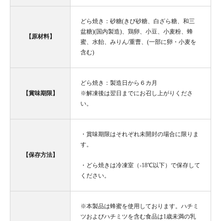
どら焼き：砂糖(きび砂糖、白ざら糖、和三
盆糖)(国内製造)、鶏卵、小豆、小麦粉、蜂
【原材料】
蜜、水飴、みりん/重曹、(一部に卵・小麦を
含む)
どら焼き：製造日から６カ月
【賞味期限】
※解凍後は翌日までにお召し上がりくださ
い。
・賞味期限はそれぞれ未開封の場合に限りま
す。
【保存方法】
・どら焼きは冷凍室（-18℃以下）で保存して
ください。
※本製品は蜂蜜を使用しております。ハチミ
ツおよびハチミツを含む食品は1歳未満の乳