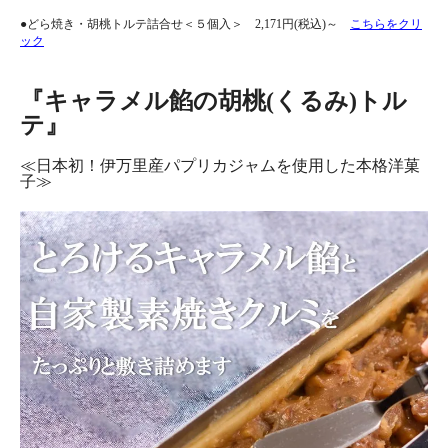
●どら焼き・胡桃トルテ詰合せ＜５個入＞ 2,171円(税込)～
こちらをクリ
ック
『キャラメル餡の胡桃(くるみ)トル
テ』
≪日本初！伊万里産パプリカジャムを使用した本格洋菓
子≫