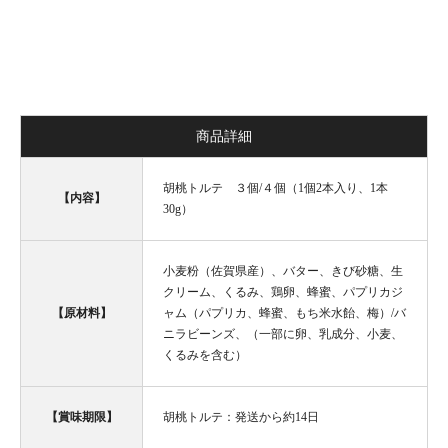
商品詳細
胡桃トルテ ３個/４個（1個2本入り、1本
【内容】
30g）
小麦粉（佐賀県産）、バター、きび砂糖、生
クリーム、くるみ、鶏卵、蜂蜜、パプリカジ
【原材料】
ャム（パプリカ、蜂蜜、もち米水飴、梅）/バ
ニラビーンズ、（一部に卵、乳成分、小麦、
くるみを含む）
【賞味期限】
胡桃トルテ：発送から約14日