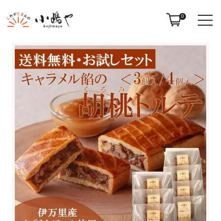
ホーム
キャラメル餡の胡桃トルテ
0
詰め合せ
詰め合せ
小嶋や菓子詰合せ