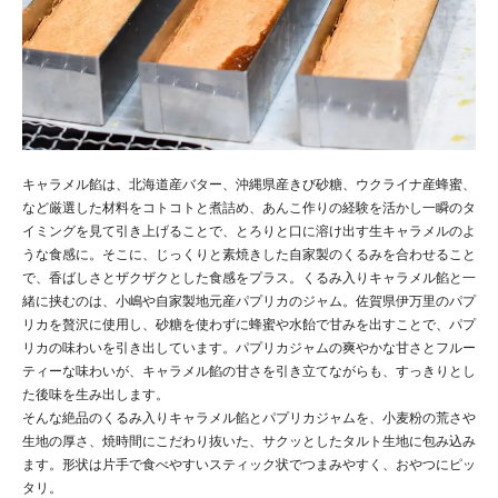
キャラメル餡は、北海道産バター、沖縄県産きび砂糖、ウクライナ産蜂蜜、
など厳選した材料をコトコトと煮詰め、あんこ作りの経験を活かし一瞬のタ
イミングを見て引き上げることで、とろりと口に溶け出す生キャラメルのよ
うな食感に。そこに、じっくりと素焼きした自家製のくるみを合わせること
で、香ばしさとザクザクとした食感をプラス。くるみ入りキャラメル餡と一
緒に挟むのは、小嶋や自家製地元産パプリカのジャム。佐賀県伊万里のパプ
リカを贅沢に使用し、砂糖を使わずに蜂蜜や水飴で甘みを出すことで、パプ
リカの味わいを引き出しています。パプリカジャムの爽やかな甘さとフルー
ティーな味わいが、キャラメル餡の甘さを引き立てながらも、すっきりとし
た後味を生み出します。
そんな絶品のくるみ入りキャラメル餡とパプリカジャムを、小麦粉の荒さや
生地の厚さ、焼時間にこだわり抜いた、サクッとしたタルト生地に包み込み
ます。形状は片手で食べやすいスティック状でつまみやすく、おやつにピッ
タリ。